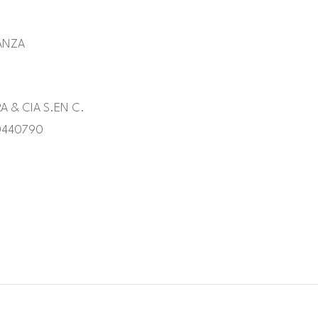
RANZA
 & CIA S.EN C.
440790