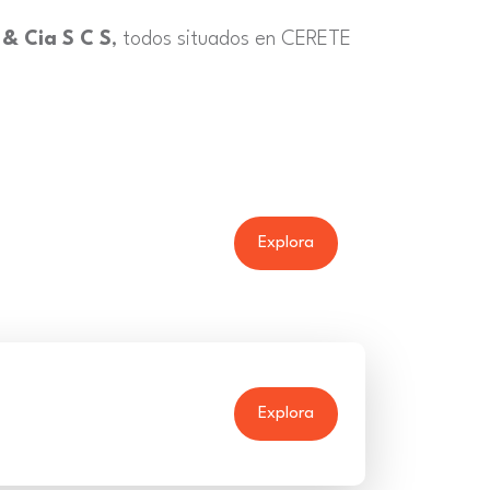
& Cia S C S
, todos situados en CERETE
Explora
Explora