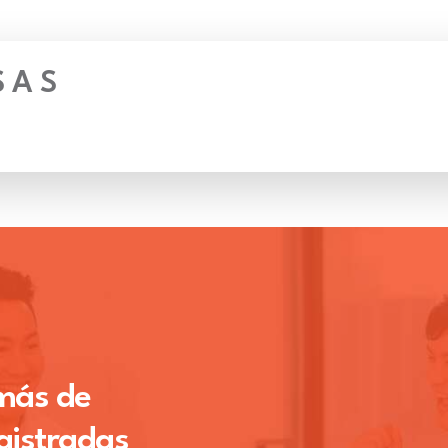
S A S
 más de
gistradas