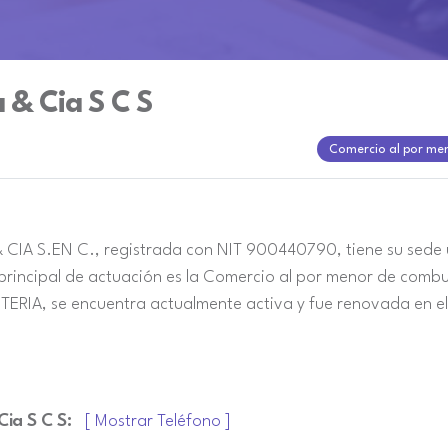
 & Cia S C S
Comercio al por me
A S.EN C., registrada con NIT 900440790, tiene su sede u
incipal de actuación es la Comercio al por menor de combu
RIA, se encuentra actualmente activa y fue renovada en e
ia S C S:
[ Mostrar Teléfono ]