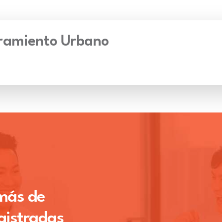
ramiento Urbano
 más de
gistradas