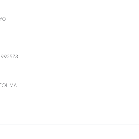
AYO
S
992578
 TOLIMA