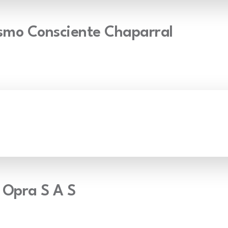
ismo Consciente Chaparral
 Opra S A S