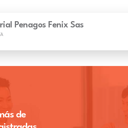
ial Penagos Fenix Sas
TA
 más de
gistradas