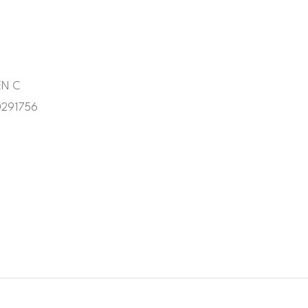
EN C
291756