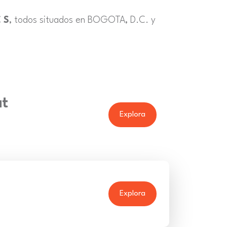
 S
, todos situados en BOGOTA, D.C. y
at
Explora
Explora