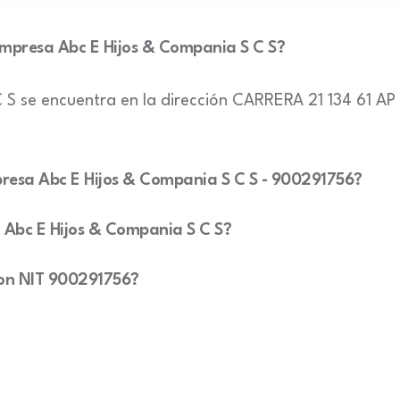
 empresa Abc E Hijos & Compania S C S?
 S se encuentra en la dirección CARRERA 21 134 61 
mpresa Abc E Hijos & Compania S C S - 900291756?
a Abc E Hijos & Compania S C S?
 con NIT 900291756?