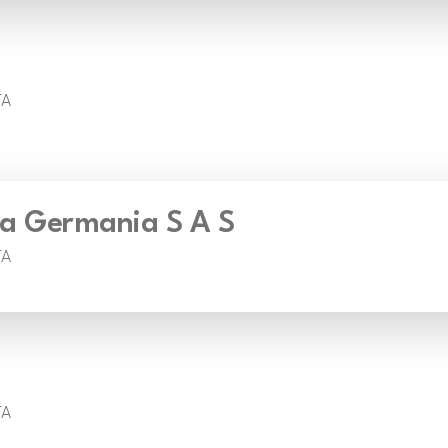
TA
a Germania S A S
TA
TA