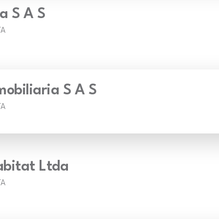
ia S A S
TA
obiliaria S A S
TA
bitat Ltda
TA