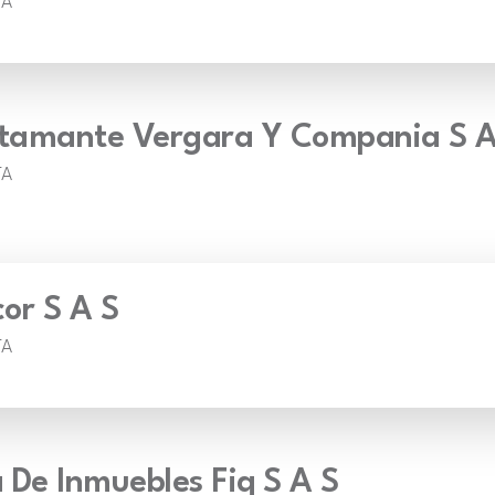
TA
stamante Vergara Y Compania S A
TA
cor S A S
TA
 De Inmuebles Fiq S A S