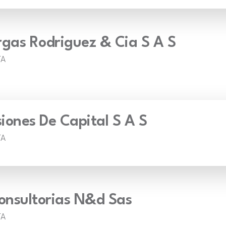
rgas Rodriguez & Cia S A S
TA
iones De Capital S A S
TA
Consultorias N&d Sas
TA