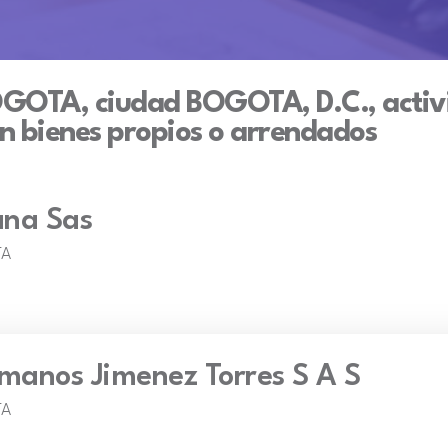
OGOTA, ciudad BOGOTA, D.C., activi
on bienes propios o arrendados
ana Sas
TA
rmanos Jimenez Torres S A S
TA