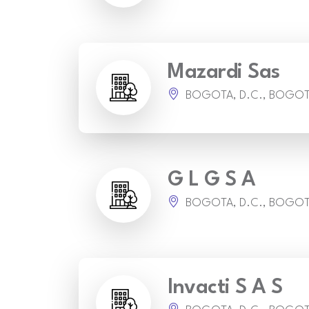
Mazardi Sas
BOGOTA, D.C., BOGO
G L G S A
BOGOTA, D.C., BOGO
Invacti S A S