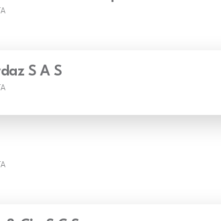
TA
rdaz S A S
TA
TA