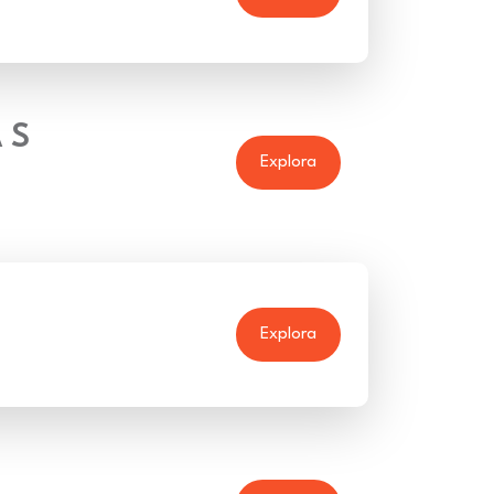
 S
Explora
Explora