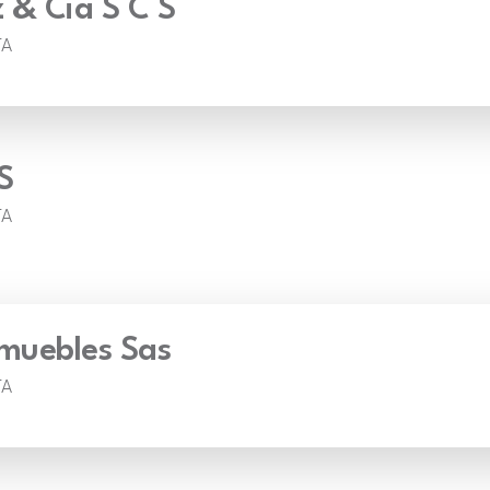
 & Cia S C S
TA
S
TA
muebles Sas
TA